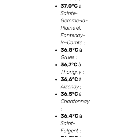
37,0°C
à
Sainte-
Gemme-la-
Plaine
et
Fontenay-
le-Comte
;
36,8°C
à
Grues
;
36,7°C
à
Thorigny
;
36,6°C
à
Aizenay
;
36,5°C
à
Chantonnay
;
36,4°C
à
Saint-
Fulgent
;