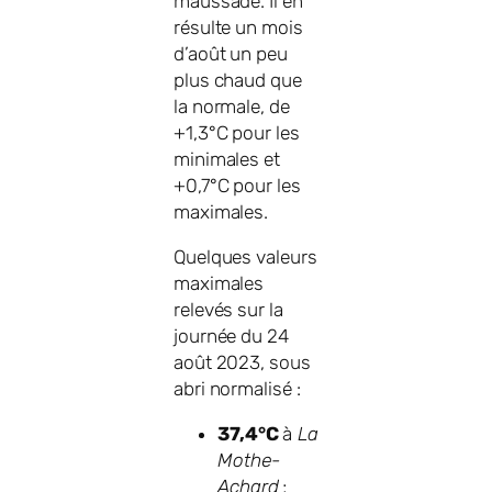
maussade. Il en
résulte un mois
d’août un peu
plus chaud que
la normale, de
+1,3°C pour les
minimales et
+0,7°C pour les
maximales.
Quelques valeurs
maximales
relevés sur la
journée du 24
août 2023, sous
abri normalisé :
37,4°C
à
La
Mothe-
Achard
;