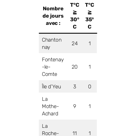
T°C
T°C
Nombre
≧
≧
de jours
30°
35°
avec :
C
C
Chanton
24
1
nay
Fontenay
-le-
20
1
Comte
Île d’Yeu
3
0
La
Mothe-
9
1
Achard
La
Roche-
11
1