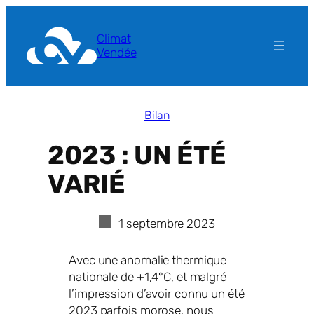
Aller
au
Climat
contenu
Vendée
Bilan
2023 : UN ÉTÉ
VARIÉ
1 septembre 2023
Avec une anomalie thermique
nationale de +1,4°C, et malgré
l’impression d’avoir connu un été
2023 parfois morose, nous