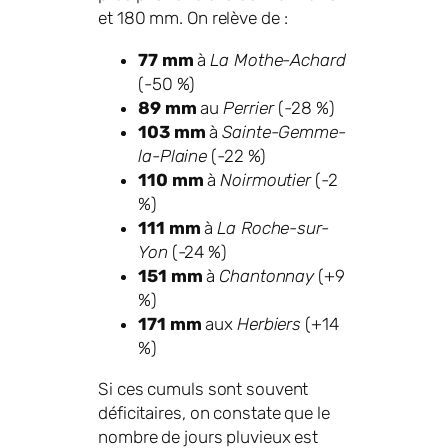
et 180 mm. On relève de :
77 mm
à
La Mothe-Achard
(-50 %)
89 mm
au
Perrier
(-28 %)
103 mm
à
Sainte-Gemme-
la-Plaine
(-22 %)
110 mm
à
Noirmoutier
(-2
%)
111 mm
à
La Roche-sur-
Yon
(-24 %)
151 mm
à
Chantonnay
(+9
%)
171 mm
aux
Herbiers
(+14
%)
Si ces cumuls sont souvent
déficitaires, on constate que le
nombre de jours pluvieux est