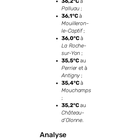
36,2°C
à
Palluau
;
36,1°C
à
Mouilleron-
le-Captif
;
36,0°C
à
La Roche-
sur-Yon
;
35,5°C
au
Perrier
et à
Antigny
;
35,4°C
à
Mouchamps
;
35,2°C
au
Château-
d’Olonne
.
Analyse