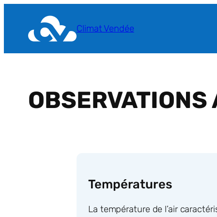
Aller
au
Climat Vendée
contenu
OBSERVATIONS 
Températures
La température de l’air caractéri