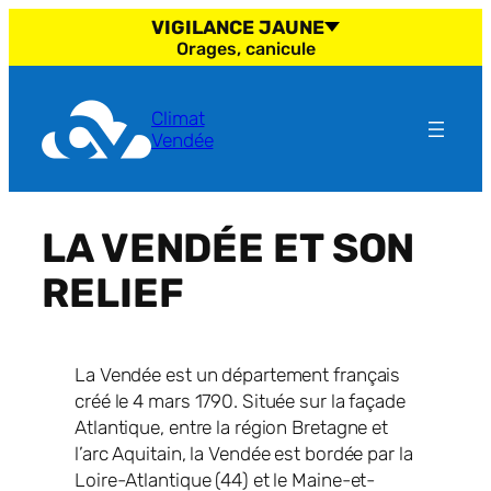
Aller
VIGILANCE JAUNE
au
Orages, canicule
contenu
Climat
Vendée
LA VENDÉE ET SON
RELIEF
La Vendée est un département français
créé le 4 mars 1790. Située sur la façade
Atlantique, entre la région Bretagne et
l’arc Aquitain, la Vendée est bordée par la
Loire-Atlantique (44) et le Maine-et-