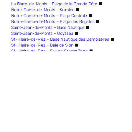
La Barre-de-Monts – Plage de la Grande Côte
Notre-Dame-de-Monts – Kulmino
Notre-Dame-de-Monts – Plage Centrale
Notre-Dame-de-Monts – Plage des Régates
Saint-Jean-de-Monts – Base Nautique
Saint-Jean-de-Monts – Odyssea
St-Hilaire-de-Riez – Base Nautique des Demoiselles
St-Hilaire-de-Riez – Baie de Sion
St-Hilaire-de-Riez – Feu de Grosse Terre
St-Gilles-Croix-de-Vie – Grande plage du remblai
Littoral Sud : des Sables-d’Olonne à l’Aiguillon
Brétignolles-sur-Mer – La Sauzaie
Les Sables-d’Olonne – Capitainerie
Les Sables-d’Olonne – Port Olona
Les Sables-d’Olonne – Baie
Les Sables-d’Olonne – Plage de Tanchet
Talmont-Saint-Hilaire – Port Bourgenay
Jard-sur-Mer – Port de Plaisance
Saint-Vincent-sur-Jard – Plage Clémenceau
Longeville-sur-Mer – Plage du Rocher
Longeville-sur-Mer – Plage des Conches
La Faute-sur-Mer – Plage des Bélugas