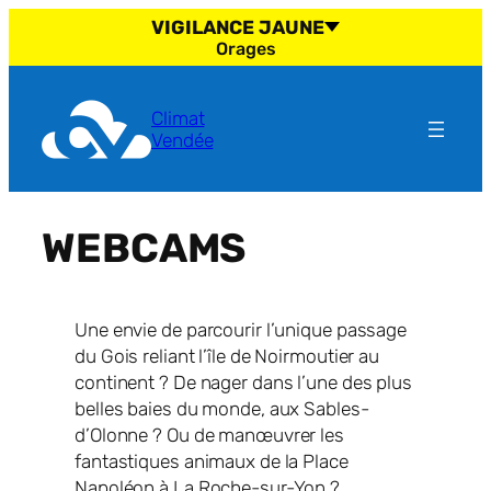
Aller
VIGILANCE JAUNE
au
Orages
contenu
Climat
Vendée
WEBCAMS
Une envie de parcourir l’unique passage
du Gois reliant l’île de Noirmoutier au
continent ? De nager dans l’une des plus
belles baies du monde, aux Sables-
d’Olonne ? Ou de manœuvrer les
fantastiques animaux de la Place
Napoléon à La Roche-sur-Yon ?