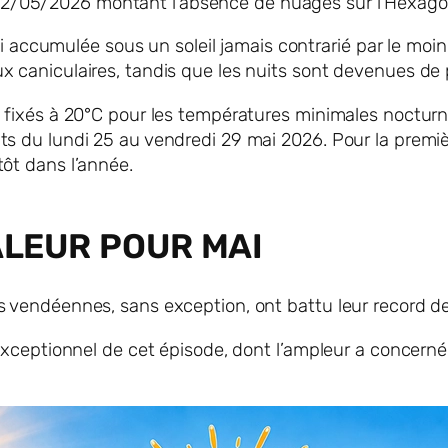
 22/05/2026 montant l’absence de nuages sur l’Hexa
ainsi accumulée sous un soleil jamais contrarié par le m
 caniculaires, tandis que les nuits sont devenues de pl
— fixés à 20°C pour les températures minimales noctur
ts du lundi 25 au vendredi 29 mai 2026. Pour la premiè
tôt dans l’année.
LEUR POUR MAI
s vendéennes, sans exception, ont battu leur record d
e exceptionnel de cet épisode, dont l’ampleur a concer