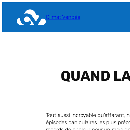
Aller
au
Climat Vendée
contenu
QUAND LA
Tout aussi incroyable qu’effarant, 
épisodes caniculaires les plus préc
records de chaleur pour un mois de