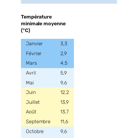
Température
minimale moyenne
(°C)
3,3
2,9
4,5
5,9
9,6
12,2
13,9
13,7
11,6
9,6