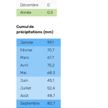
0
0,5
Cumul de
précipitations (mm)
99,1
70,7
67,7
75,2
68,3
45,1
52,4
48,7
80,7