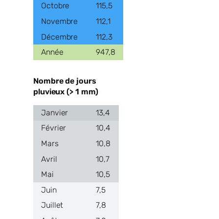
115,5
112,1
112,3
947,8
Nombre de jours
pluvieux (> 1 mm)
13,4
10,4
10,8
10,7
10,5
7,5
7,8