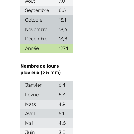
7,0
8,6
13,1
13,6
13,8
127,1
Nombre de jours
pluvieux (> 5 mm)
6,4
5,3
4,9
5,1
4,6
3,0