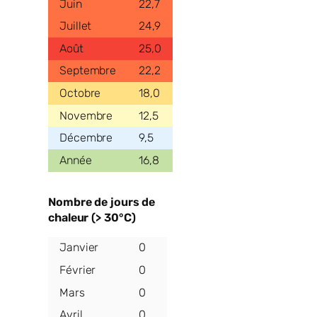
22,7
24,9
25,0
22,2
18,0
12,5
9,5
16,8
Nombre de jours de
chaleur (> 30°C)
0
0
0
0