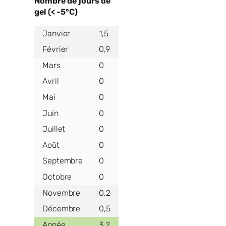
Nombre de jours de
gel (< -5°C)
1,5
0,9
0
0
0
0
0
0
0
0
0,2
0,5
3,2