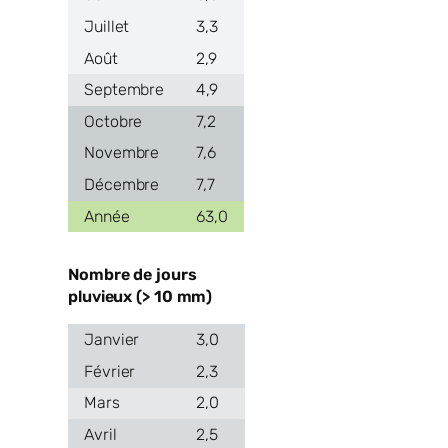
3,3
2,9
4,9
7,2
7,6
7,7
63,0
Nombre de jours
pluvieux (> 10 mm)
3,0
2,3
2,0
2,5