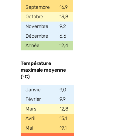
16,9
13,8
9,2
6,6
12,4
Température
maximale moyenne
(°C)
9,0
9,9
12,8
15,1
19,1