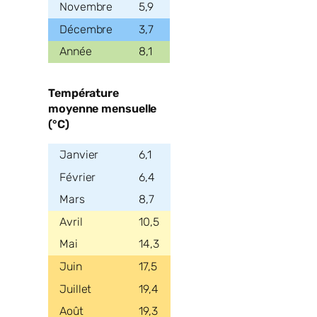
5,9
3,7
8,1
Température
moyenne mensuelle
(°C)
6,1
6,4
8,7
10,5
14,3
17,5
19,4
19,3