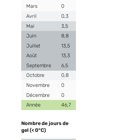
0
0,3
3,5
8,8
13,5
13,3
6,5
0,8
0
0
46,7
Nombre de jours de
gel (< 0°C)