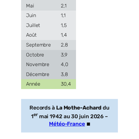
2,1
1,1
1,5
1,4
2,8
3,9
4,0
3,8
30,4
Records à
La Mothe-Achard
du
er
1
mai 1942 au 30 juin 2026 –
Météo-France