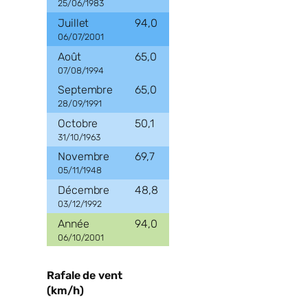
25/06/1983
94,0
06/07/2001
65,0
07/08/1994
65,0
28/09/1991
50,1
31/10/1963
69,7
05/11/1948
48,8
03/12/1992
94,0
06/10/2001
Rafale de vent
(km/h)