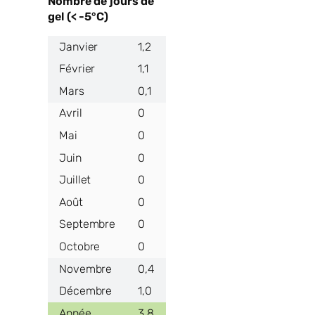
Nombre de jours de
gel (< -5°C)
1,2
1,1
0,1
0
0
0
0
0
0
0
0,4
1,0
3,8