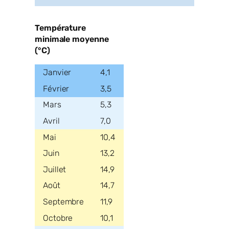
Température
minimale moyenne
(°C)
4,1
3,5
5,3
7,0
10,4
13,2
14,9
14,7
11,9
10,1