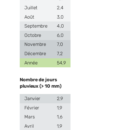
2,4
3,0
4,0
6,0
7,0
7,2
54,9
Nombre de jours
pluvieux (> 10 mm)
2,9
1,9
1,6
1,9