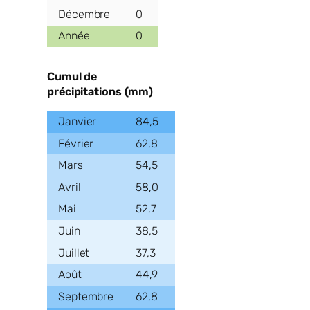
0
0
Cumul de
précipitations (mm)
84,5
62,8
54,5
58,0
52,7
38,5
37,3
44,9
62,8