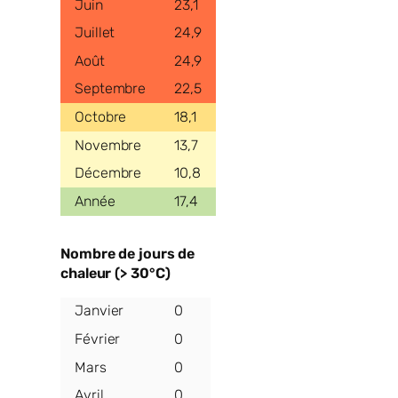
23,1
24,9
24,9
22,5
18,1
13,7
10,8
17,4
Nombre de jours de
chaleur (> 30°C)
0
0
0
0