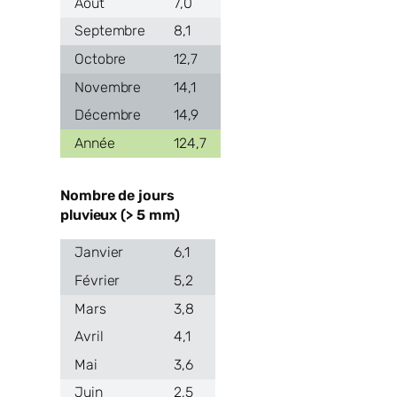
7,0
8,1
12,7
14,1
14,9
124,7
Nombre de jours
pluvieux (> 5 mm)
6,1
5,2
3,8
4,1
3,6
2,5