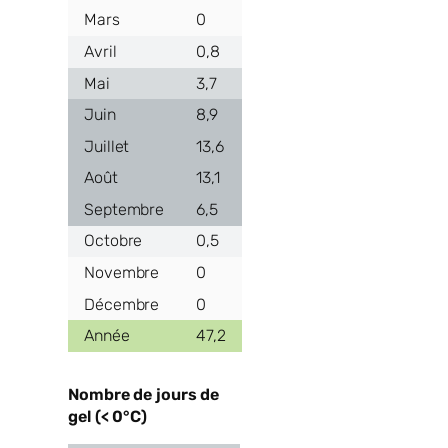
0
0,8
3,7
8,9
13,6
13,1
6,5
0,5
0
0
47,2
Nombre de jours de
gel (< 0°C)