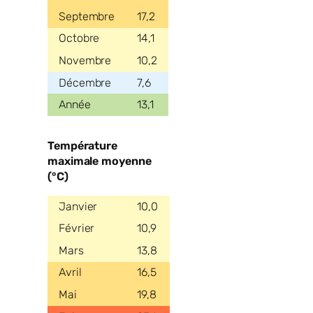
17,2
14,1
10,2
7,6
13,1
Température
maximale moyenne
(°C)
10,0
10,9
13,8
16,5
19,8