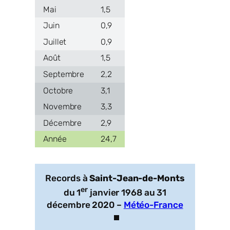
1,5
0,9
0,9
1,5
2,2
3,1
3,3
2,9
24,7
Records à
Saint-Jean-de-Monts
er
du 1
janvier 1968 au 31
décembre 2020 –
Météo-France