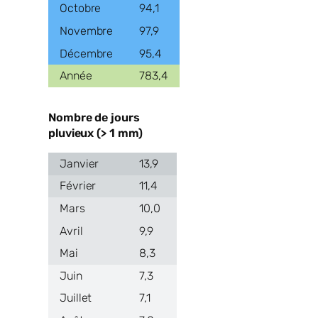
94,1
97,9
95,4
783,4
Nombre de jours
pluvieux (> 1 mm)
13,9
11,4
10,0
9,9
8,3
7,3
7,1