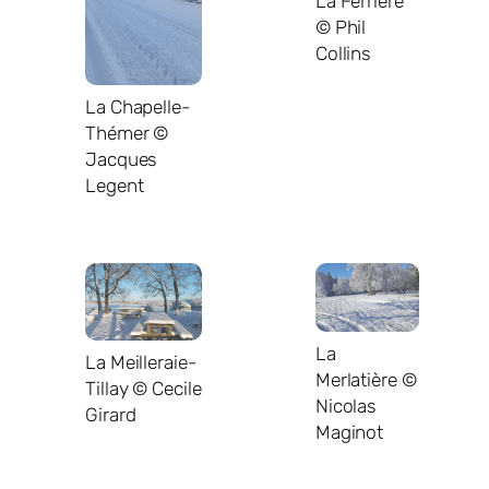
La Ferrière
© Phil
Collins
La Chapelle-
Thémer ©
Jacques
Legent
La
La Meilleraie-
Merlatière ©
Tillay © Cecile
Nicolas
Girard
Maginot