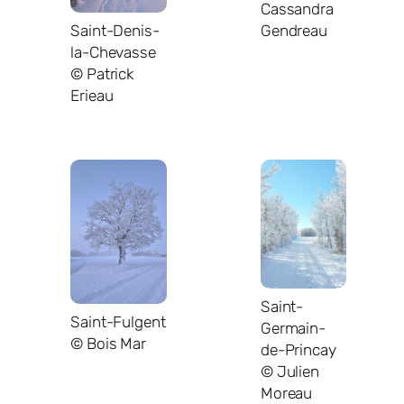
Cassandra
Gendreau
Saint-Denis-
la-Chevasse
© Patrick
Erieau
Saint-
Saint-Fulgent
Germain-
© Bois Mar
de-Princay
© Julien
Moreau