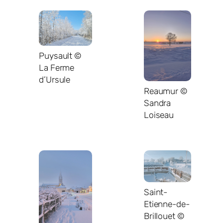
Puysault ©
La Ferme
d’Ursule
Reaumur ©
Sandra
Loiseau
Saint-
Etienne-de-
Brillouet ©