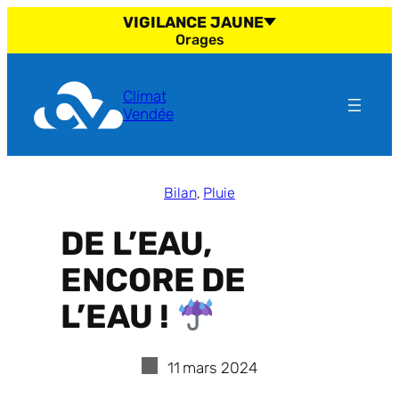
Aller
VIGILANCE JAUNE
au
Orages
contenu
Climat
Vendée
Bilan
, 
Pluie
DE L’EAU,
ENCORE DE
L’EAU !
11 mars 2024