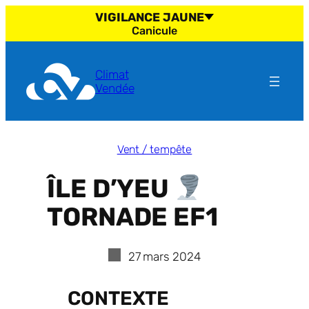
Aller
VIGILANCE JAUNE
au
Canicule
contenu
Climat
Vendée
Vent / tempête
ÎLE D’YEU
TORNADE EF1
27 mars 2024
CONTEXTE