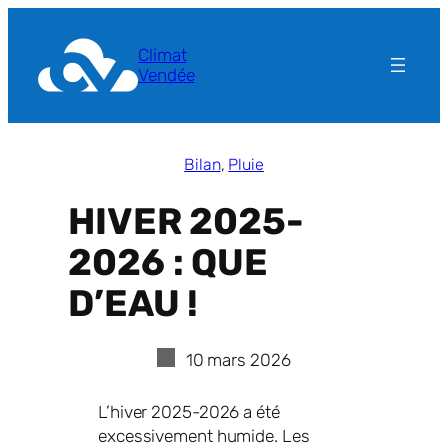
Aller
au
Climat
contenu
Vendée
Bilan
, 
Pluie
HIVER 2025-
2026 : QUE
D’EAU !
10 mars 2026
L’hiver 2025-2026 a été
excessivement humide. Les